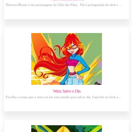
Princesa Bloom é um personagem do Club das Winx . Ela é protagonista da série e ...
Winx Salve o Dia
Escolha a roupa que a winx ira em uma missão para salvar dia. Capriche no look e...