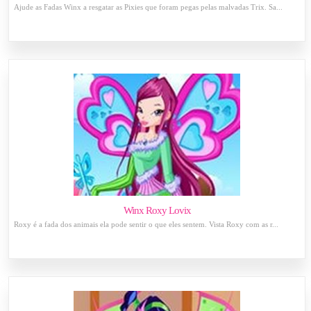
Ajude as Fadas Winx a resgatar as Pixies que foram pegas pelas malvadas Trix. Sa...
Winx Roxy Lovix
Roxy é a fada dos animais ela pode sentir o que eles sentem. Vista Roxy com as r...