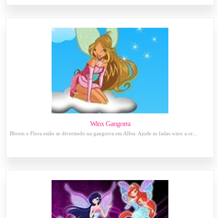
Winx Gangorra
Bloom e Flora estão se divertindo na gangorra em Alfea. Ajude as fadas winx a re...