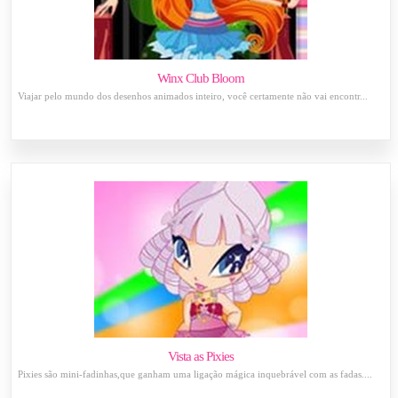
Winx Club Bloom
Viajar pelo mundo dos desenhos animados inteiro, você certamente não vai encontr...
Vista as Pixies
Pixies são mini-fadinhas,que ganham uma ligação mágica inquebrável com as fadas....