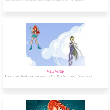
Winx Vs Trix
Junte-se nessa batalha da winx contra as Trix. Escolha sua winx favorita e derro...