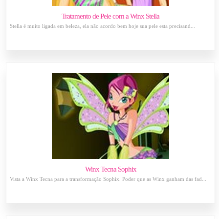
Tratamento de Pele com a Winx Stella
Stella é muito ligada em beleza, ela não acordo bem hoje sua pele esta precisand...
Winx Tecna Sophix
Vista a Winx Tecna para a transformação Sophix. Poder que as Winx ganham das fad...