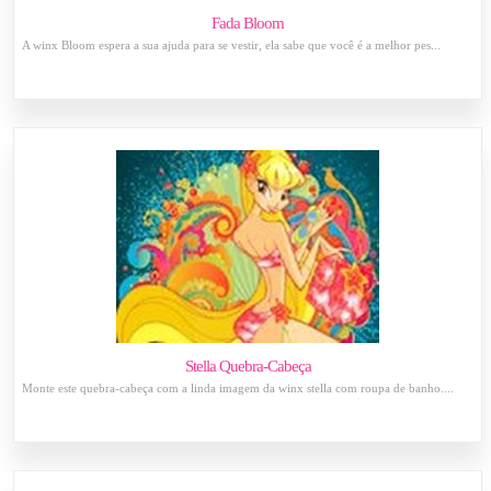
Fada Bloom
A winx Bloom espera a sua ajuda para se vestir, ela sabe que você é a melhor pes...
Stella Quebra-Cabeça
Monte este quebra-cabeça com a linda imagem da winx stella com roupa de banho....