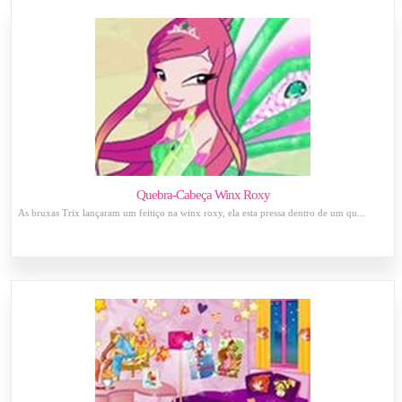
Quebra-Cabeça Winx Roxy
As bruxas Trix lançaram um feitiço na winx roxy, ela esta pressa dentro de um qu...