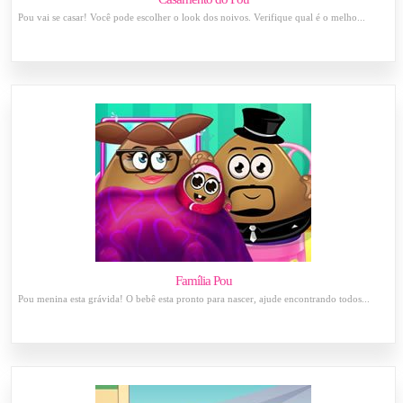
Pou vai se casar! Você pode escolher o look dos noivos. Verifique qual é o melho...
Família Pou
Pou menina esta grávida! O bebê esta pronto para nascer, ajude encontrando todos...