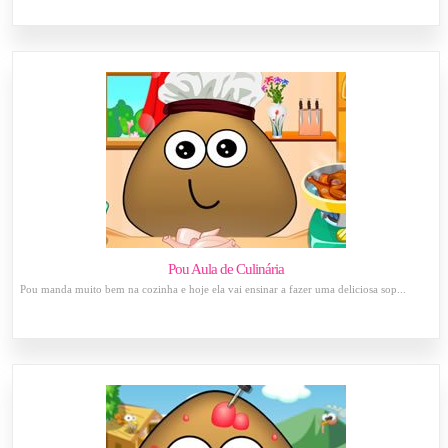
Pou Aula de Culinária
Pou manda muito bem na cozinha e hoje ela vai ensinar a fazer uma deliciosa sop...