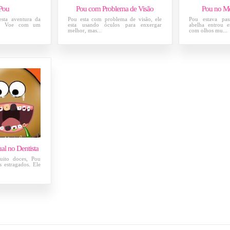
 Pou
Pou com Problema de Visão
Pou no Mé
sta aventura da
Pou esta com problema de visão, ele
Pou estava pa
rd! Voe com um
esta usando óculos para enxergar
abelha entrou e
melhor, mas...
com olhos mu...
al no Dentista
ito doces, Pou
s estragados. Ele