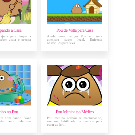
pando a Casa
Pou de Volta para Casa
 ajuda para limpar a
Ajude nosso amigo Pou em uma
ceber visita e precisa
aventura super legal. Enfrente
obstáculos para leva...
nho no Pou
Pou Menina no Médico
 um bom banho! Você
Pou menina acabou se machucando,
dar banho nele, use
use sua habilidade de médico para
curar as feri...