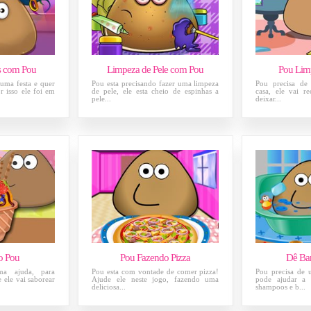
s com Pou
Limpeza de Pele com Pou
Pou Lim
 uma festa e quer
Pou esta precisando fazer uma limpeza
Pou precisa de
or isso ele foi em
de pele, ele esta cheio de espinhas a
casa, ele vai re
pele...
deixar...
o Pou
Pou Fazendo Pizza
Dê Ba
ma ajuda, para
Pou esta com vontade de comer pizza!
Pou precisa de
 ele vai saborear
Ajude ele neste jogo, fazendo uma
pode ajudar a 
deliciosa...
shampoos e b...