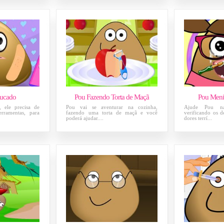
ucado
Pou Fazendo Torta de Maçã
Pou Meni
 ele precisa de
Pou vai se aventurar na cozinha,
Ajude Pou na
rramentas, para
fazendo uma torta de maçã e você
verificando os d
poderá ajudar....
dores terrí...