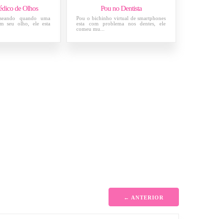
dico de Olhos
Pou no Dentista
sseando quando uma
Pou o bichinho virtual de smartphones
m seu olho, ele esta
esta com problema nos dentes, ele
comeu mu...
← ANTERIOR