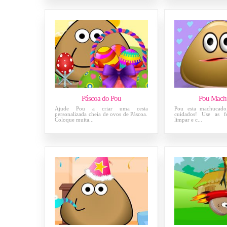
Páscoa do Pou
Pou Mach
Ajude Pou a criar uma cesta
Pou esta machucado,
personalizada cheia de ovos de Páscoa.
cuidados! Use as fe
Coloque muita...
limpar e c...