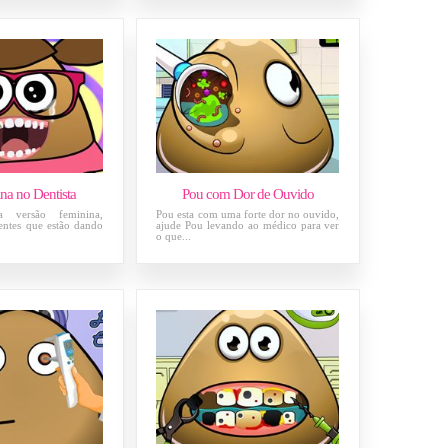
na no Dentista
Pou com Dor de Ouvido
 versão feminina,
Pou esta com uma forte dor no ouvido,
entes que estão dando
ajude Pou levando ao médico para ver
o que...