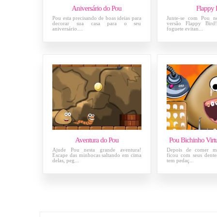
Aniversário do Pou
Flappy
Pou esta precisando de boas ideias para
Junte-se com Pou ne
decorar sua casa para o seu
versão Flappy Bi
aniversário....
foguete evitan...
Aventura do Pou
Pou Bichinho Virtu
Ajude Pou nesta grande aventura!
Depois de comer mu
Escape das minhocas saltando em cima
ficou com seus dente
delas, peg...
tem pedaç...