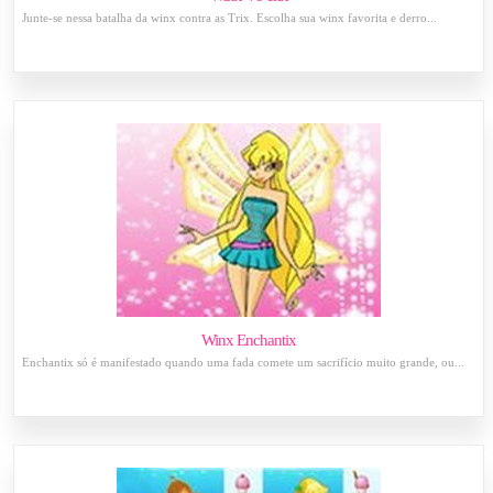
Junte-se nessa batalha da winx contra as Trix. Escolha sua winx favorita e derro...
Winx Enchantix
Enchantix só é manifestado quando uma fada comete um sacrifício muito grande, ou...