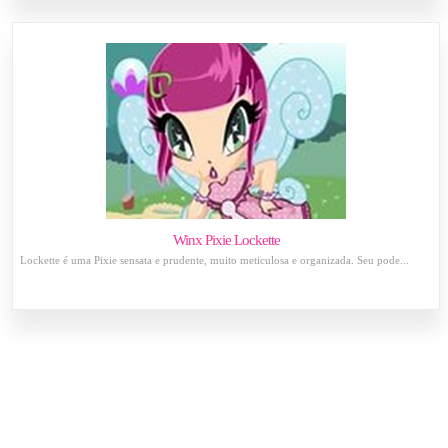
Winx Pixie Lockette
Lockette é uma Pixie sensata e prudente, muito meticulosa e organizada. Seu pode...