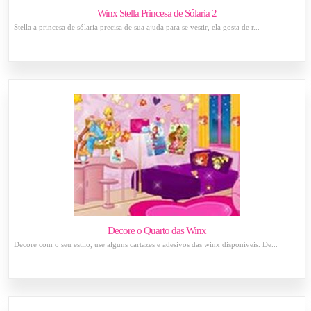
Winx Stella Princesa de Sólaria 2
Stella a princesa de sólaria precisa de sua ajuda para se vestir, ela gosta de r...
Decore o Quarto das Winx
Decore com o seu estilo, use alguns cartazes e adesivos das winx disponíveis. De...