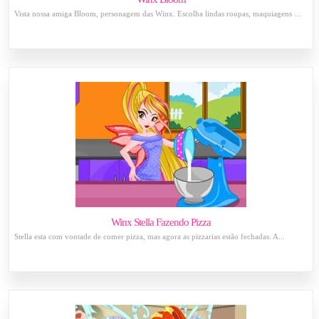
Vista nossa amiga Bloom, personagem das Winx. Escolha lindas roupas, maquiagens ...
Winx Stella Fazendo Pizza
Stella esta com vontade de comer pizza, mas agora as pizzarias estão fechadas. A...