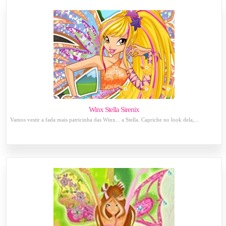
Winx Stella Sirenix
Vamos vestir a fada mais patricinha das Winx... a Stella. Capriche no look dela,...