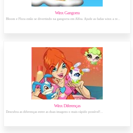
Winx Gangorra
Bloom e Flora estão se divertindo na gangorra em Alfea. Ajude as fadas winx a re...
Winx Diferenças
Descubra as diferenças entre as duas imagens o mais rápido possível!...