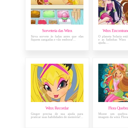
Sorveteria das Winx
Winx Encontra
Sirva sorvete às fadas antes que elas
O planeta Solaria est
fiquem zangadas e vão embora!...
e as fadinhas Winx 
ajuda....
Winx Recordar
Flora Quebr
Ginger precisa de sua ajuda para
Monte um quebra
praticar suas habilidades de memória!...
imagem da winx Flora.