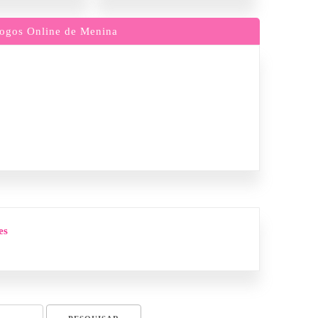
ogos Online de Menina
es