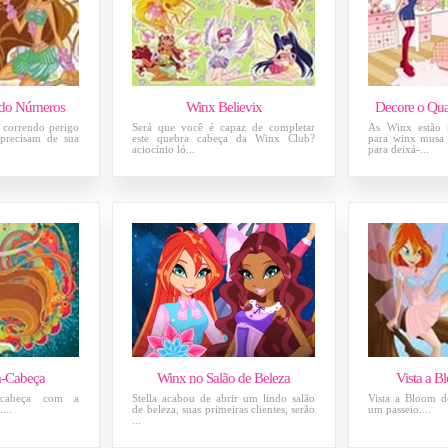
ndo Números
Winx Believix
Decore o Qua
á correndo perigo
Será que você é capaz de completar
As Winx estão
precisam de sua
este quebra cabeça da Winx Club?
para winx musa 
aciocínio ló...
para deixá-...
a-Cabeça
Winx no Salão de Beleza
Vista a 
-cabeça com a
Stella acabou de abrir um lindo salão
Vista a Bloom d
...
de beleza, suas primeiras clientes, serão
um passeio....
...