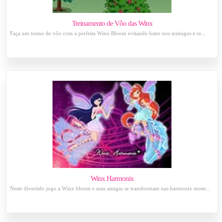
Treinamento de Vôo das Winx
Faça um treino de vôo com a perfeita Winx Bloom evitando bater nos inimigos e re...
Winx Harmonix
Neste divertido jogo a Winx bloom e suas amigas se transformam nas harmonix mont...