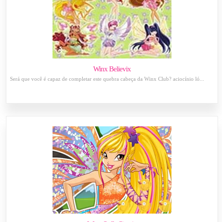
Winx Believix
Será que você é capaz de completar este quebra cabeça da Winx Club? aciocínio ló...