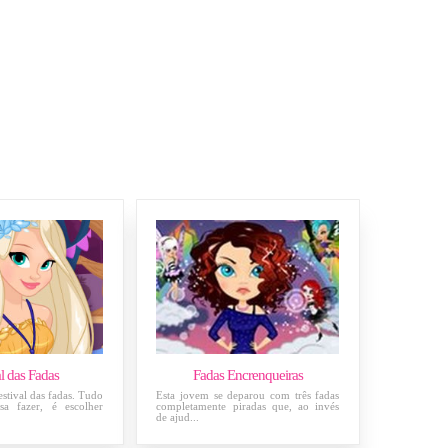
al das Fadas
Fadas Encrenqueiras
estival das fadas. Tudo
Esta jovem se deparou com três fadas
sa fazer, é escolher
completamente piradas que, ao invés
de ajud...