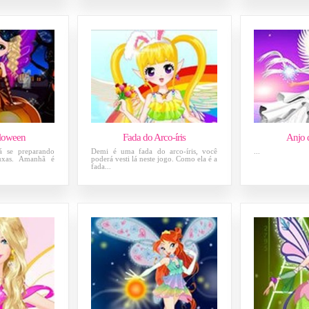
lloween
Fada do Arco-íris
Anjo 
tá se preparando
Demi é uma fada do arco-íris, você
...
uxas. Amanhã é
poderá vesti lá neste jogo. Como ela é a
fada...