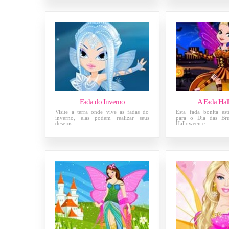
Fada do Inverno
A Fada Ha
Visite a terra onde vive as fadas do
Esta fada bonita es
inverno, elas podem realizar seus
para o Dia das Br
desejos ....
Halloween e ...