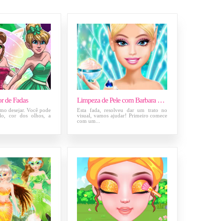
or de Fadas
Limpeza de Pele com Barbara Fada
mo desejar. Você pode
Esta fada, resolveu dar um trato no
lo, cor dos olhos, a
visual, vamos ajudar! Primeiro comece
com um...