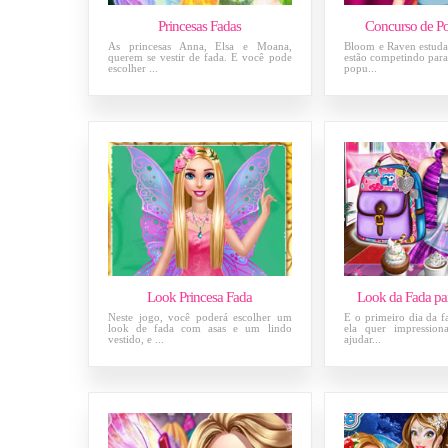
Princesas Fadas
Concurso de Po
As princesas Anna, Elsa e Moana,
Bloom e Raven estuda
querem se vestir de fada. E você pode
estão competindo par
escolher ...
popu...
Look Princesa Fada
Look da Fada pa
Neste jogo, você poderá escolher um
É o primeiro dia da f
look de fada com asas e um lindo
ela quer impression
vestido, e ...
ajudar...