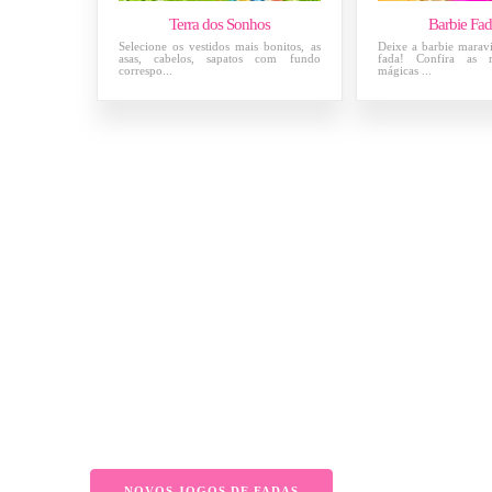
Terra dos Sonhos
Barbie Fad
Selecione os vestidos mais bonitos, as
Deixe a barbie maravi
asas, cabelos, sapatos com fundo
fada! Confira as r
correspo...
mágicas ...
NOVOS JOGOS DE FADAS