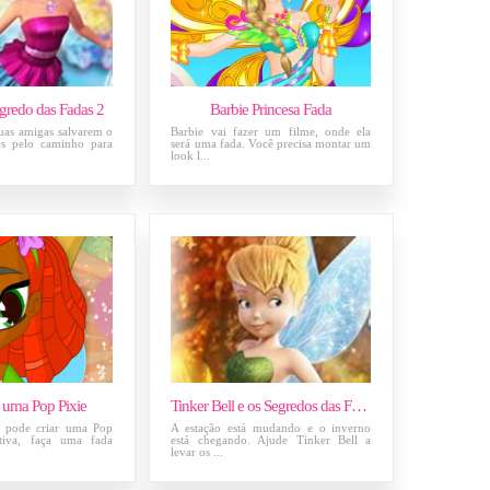
egredo das Fadas 2
Barbie Princesa Fada
uas amigas salvarem o
Barbie vai fazer um filme, onde ela
ns pelo caminho para
será uma fada. Você precisa montar um
look l...
 uma Pop Pixie
Tinker Bell e os Segredos das Fadas
ê pode criar uma Pop
A estação está mudando e o inverno
ativa, faça uma fada
está chegando. Ajude Tinker Bell a
levar os ...