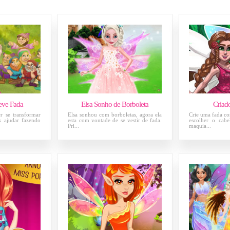
eve Fada
Elsa Sonho de Borboleta
Criad
r se transformar
Elsa sonhou com borboletas, agora ela
Crie uma fada co
 ajudar fazendo
esta com vontade de se vestir de fada.
escolher o cabe
Pri...
maquia...