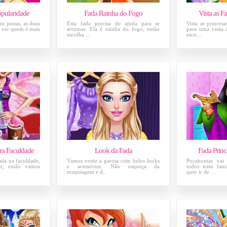
pularidade
Fada Rainha do Fogo
Vista as F
m juntas, as duas
Esta fada precisa de ajuda para se
Vista as princes
a ver quem é mais
arrumar. Ela é rainha do fogo, então
para uma vesta á
escolha ...
esco...
ra Faculdade
Look da Fada
Fada Prin
ada na faculdade,
Vamos vestir a garota com belos looks
Pocahontas va
ar, então vamos
e acessórios. Não esqueça da
todos iram fant
maquiagem e d...
quer ir de ...