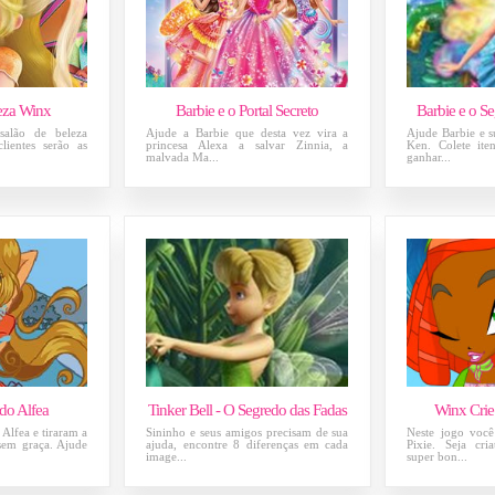
eza Winx
Barbie e o Portal Secreto
Barbie e o S
salão de beleza
Ajude a Barbie que desta vez vira a
Ajude Barbie e s
lientes serão as
princesa Alexa a salvar Zinnia, a
Ken. Colete ite
malvada Ma...
ganhar...
do Alfea
Tinker Bell - O Segredo das Fadas
Winx Crie
Alfea e tiraram a
Sininho e seus amigos precisam de sua
Neste jogo voc
 sem graça. Ajude
ajuda, encontre 8 diferenças em cada
Pixie. Seja cri
image...
super bon...