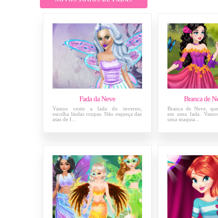
Fada da Neve
Branca de N
Vamos vestir a fada do inverno,
Branca de Neve, que
escolha lindas roupas. Não esqueça das
em uma fada. Vamos
asas de f...
uma maquia...