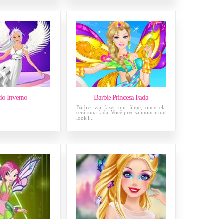
do Inverno
Barbie Princesa Fada
Barbie vai fazer um filme, onde ela
será uma fada. Você precisa montar um
look l...