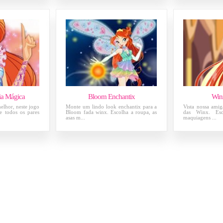
a Mágica
Bloom Enchantix
Win
elhor, neste jogo
Monte um lindo look enchantix para a
Vista nossa ami
e todos os pares
Bloom fada winx. Escolha a roupa, as
das Winx. Esc
asas m...
maquiagens ...