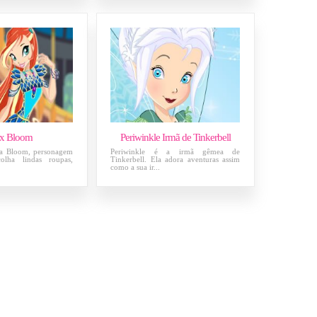
x Bloom
Periwinkle Irmã de Tinkerbell
ga Bloom, personagem
Periwinkle é a irmã gêmea de
olha lindas roupas,
Tinkerbell. Ela adora aventuras assim
como a sua ir...