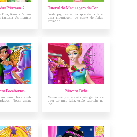
adas Princesas 2
Tutorial de Maquiagem de Conto de Fadas
as Elsa, Anna e Moana
Neste jogo você, ira aprender a fazer
 fantasia. As meninas
uma maquiagem de conto de fadas.
Preste be...
cesa Pocahontas
Princesa Fada
i em uma festa onde
Vamos maquiar e vestir esta garota, ela
asiados. Nossa amiga
quer ser uma fada, então capriche no
loo...