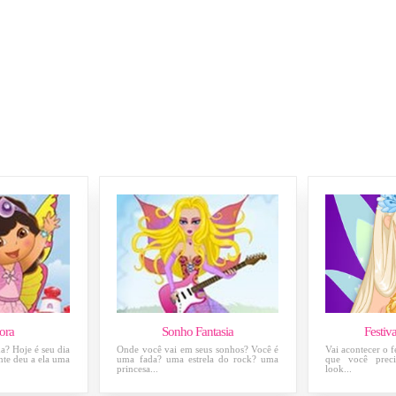
ora
Sonho Fantasia
Festiv
a? Hoje é seu dia
Onde você vai em seus sonhos? Você é
Vai acontecer o f
nte deu a ela uma
uma fada? uma estrela do rock? uma
que você preci
princesa...
look...