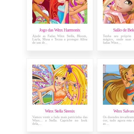
Jogo das Winx Harmonix
Salão de Bel
Ajude as Fadas Winx Stella, Bloom,
Tenha seu próprio 
Layla, Musa e Tecna a proteger Alfea
mágico, onde suas c
de um dr...
fadas Winx...
Winx Stella Sirenix
Winx Salvan
Vamos vestir a fada mais patricinha das
Os duendes invadiram 
Winx... a Stella. Capriche no look
cor, tudo agora esta
dela,...
as ...