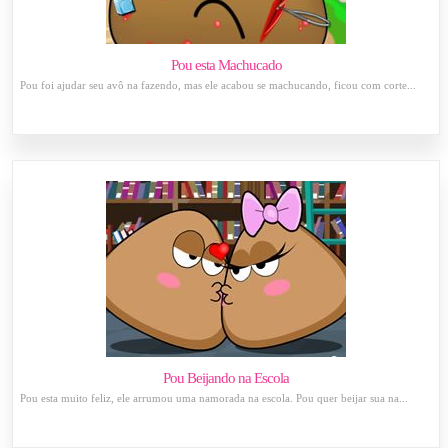
Pou esta Machucado
Pou foi ajudar seu avô na fazendo, mas ele acabou se machucando, ficou com corte...
Pou Beijando na Escola
Pou esta muito feliz, ele arrumou uma namorada na escola. Pou quer beijar sua na...