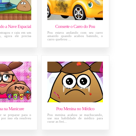
do a Nave Espacial
Conserte o Carro do Pou
stragou e caiu em um
Pou estava andando com seu carro
o, agora ele precisa
amarelo quando acabou batendo, o
carro quebrou ...
a na Manicure
Pou Menina no Médico
r se preparar para o
Pou menina acabou se machucando,
 por isso ela resolveu
use sua habilidade de médico para
curar as feri...