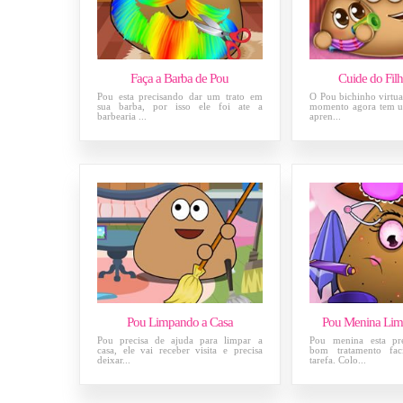
Faça a Barba de Pou
Cuide do Fil
Pou esta precisando dar um trato em
O Pou bichinho virtu
sua barba, por isso ele foi ate a
momento agora tem um
barbearia ...
apren...
Pou Limpando a Casa
Pou Menina Limp
Pou precisa de ajuda para limpar a
Pou menina esta pr
casa, ele vai receber visita e precisa
bom tratamento faci
deixar...
tarefa. Colo...