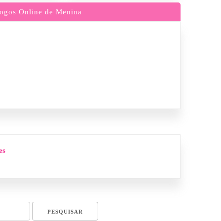
ogos Online de Menina
es