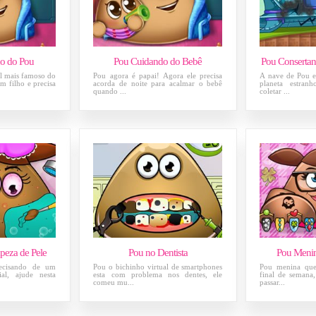
ho do Pou
Pou Cuidando do Bebê
Pou Consertan
al mais famoso do
Pou agora é papai! Agora ele precisa
A nave de Pou e
 filho e precisa
acorda de noite para acalmar o bebê
planeta estranh
quando ...
coletar ...
eza de Pele
Pou no Dentista
Pou Menin
ecisando de um
Pou o bichinho virtual de smartphones
Pou menina que
al, ajude nesta
esta com problema nos dentes, ele
final de semana,
comeu mu...
passar...