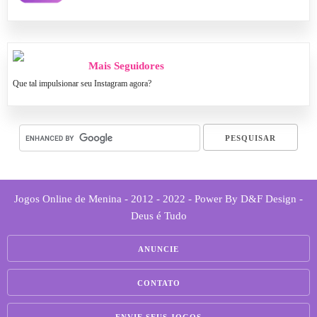
Mais Seguidores
Que tal impulsionar seu Instagram agora?
Jogos Online de Menina - 2012 - 2022 - Power By D&F Design -
Deus é Tudo
ANUNCIE
CONTATO
ENVIE SEUS JOGOS