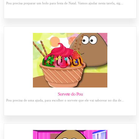
Pou precisa preparar um bolo para festa de Natal. Vamos ajudar nesta tarefa, sig...
Sorvete do Pou
Pou precisa de uma ajuda, para escolher o sorvete que ele vai saborear no dia de...