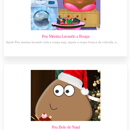
Pou Menina Lavando a Roupa
Ajude Pou menina lavando toda a roupa suja, separe a roupa branca da colorida, a...
Pou Bolo de Natal