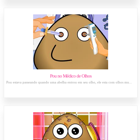
Pou no Médico de Olhos
Pou estava passeando quando uma abelha entrou em seu olho, ele esta com olhos mu...