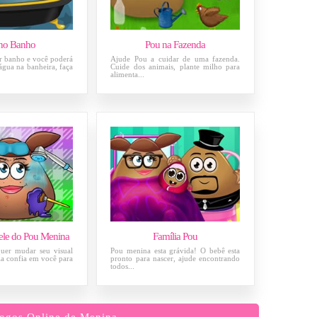
no Banho
Pou na Fazenda
r banho e você poderá
Ajude Pou a cuidar de uma fazenda.
água na banheira, faça
Cuide dos animais, plante milho para
alimenta...
ele do Pou Menina
Família Pou
uer mudar seu visual
Pou menina esta grávida! O bebê esta
ela confia em você para
pronto para nascer, ajude encontrando
todos...
ogos Online de Menina