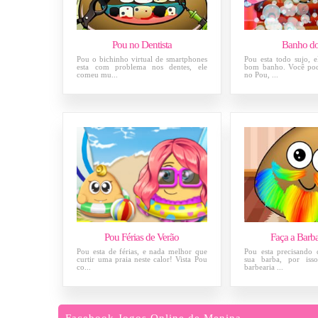
Pou no Dentista
Banho d
Pou o bichinho virtual de smartphones
Pou esta todo sujo, 
esta com problema nos dentes, ele
bom banho. Você po
comeu mu...
no Pou, ...
Pou Férias de Verão
Faça a Barb
Pou esta de férias, e nada melhor que
Pou esta precisando
curtir uma praia neste calor! Vista Pou
sua barba, por iss
co...
barbearia ...
Facebook Jogos Online de Menina