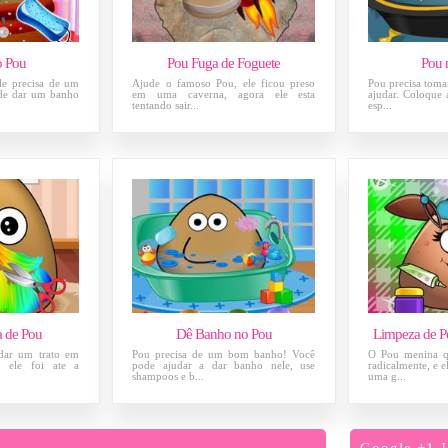
o Pou
Pou Fuga de Foguete
Pou 
ele precisa de um
Ajude o famoso Pou, ele ficou preso
Pou precisa toma
de dar um banho
em uma caverna, agora ele esta
ajudar. Coloque 
tentando sair...
esp...
a de Pou
Dê Banho no Pou
Limpeza de P
 dar um trato em
Pou precisa de um bom banho! Você
O Pou menina q
o ele foi ate a
pode ajudar a dar banho nele, use
radicalmente, e 
shampoos e b...
uma g...
Google +1 J