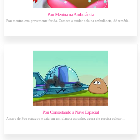
Pou Menina na Ambulância
Pou menina esta gravemente ferida. Comece a cuidar dela na ambulância, dê remédi...
Pou Consertando a Nave Espacial
A nave de Pou estragou e caiu em um planeta estranho, agora ele precisa coletar ...