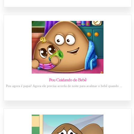
Pou Cuidando do Bebê
Pou agora é papai! Agora ele precisa acorda de noite para acalmar o bebê quando ...