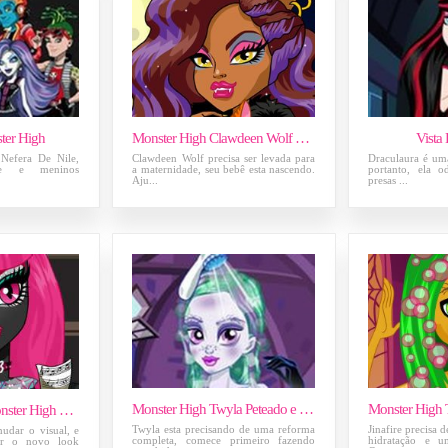
ter High
Monster High Clawdeen Wolf Grávida
Vista
 Nefera De Nile,
Clawdeen Wolf precisa ser levada para
Draculaura é um
ble e meninos
a maternidade, seu bebê esta nascendo.
portanto, ela o
Aju...
presas ...
Monster High Twyla Peteado e Facial
Novo Visual da Monster High Catty
Twyla esta precisando de uma reforma
Jinafire precisa 
mudar o visual, e
completa, comece primeiro fazendo
hidratação e u
er o novo look