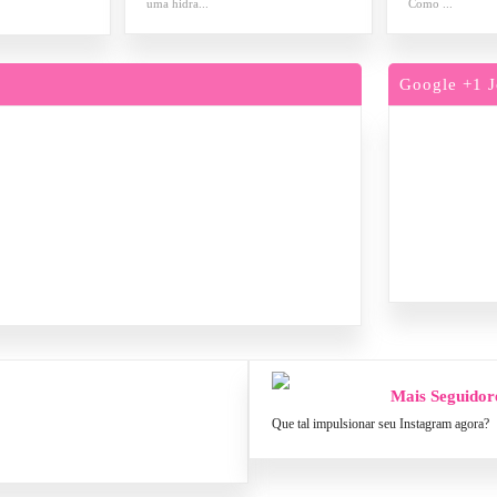
uma hidra...
Como ...
Google +1 J
Mais Seguidor
Que tal impulsionar seu Instagram agora?