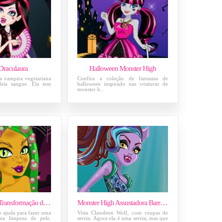
 Draculaura
Halloween Monster High
a vampira vegetariana
Confira a coleção de fantasias de
deia sangue. Ela tem
halloween inspirado nas criaturas de
monster h...
Monster High Transformação da Jinafire
Monster High Assustadora Barreira de Coral
de ajuda para fazer uma
Vista Clawdeen Wolf, com roupas de
ma limpeza de pele.
sereia. Agora ela é uma sereia, mas que