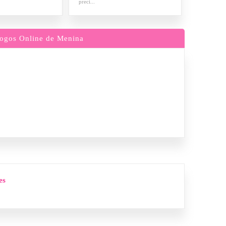
preci...
ogos Online de Menina
es