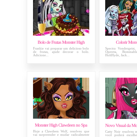
Bolo de Frutas Monster High
Colorir Mons
Frankie vai preparar um delicioso bolo
Spectra Vondergeist,
de frutas, ajude decorar o bolo.
Opereta, Bomina
Adicione...
HoltHyde, Jack...
Monster High Clawdeen no Spa
Hoje a Clawdeen Wolf, resolveu que
Catty Noir resolveu 
vai surpreender e mudar radicalmente
você poderá escolh