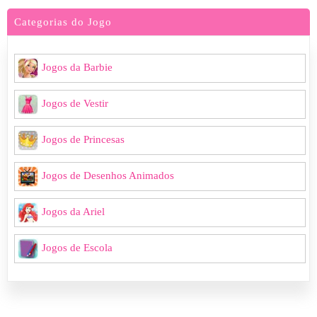
Categorias do Jogo
Jogos da Barbie
Jogos de Vestir
Jogos de Princesas
Jogos de Desenhos Animados
Jogos da Ariel
Jogos de Escola