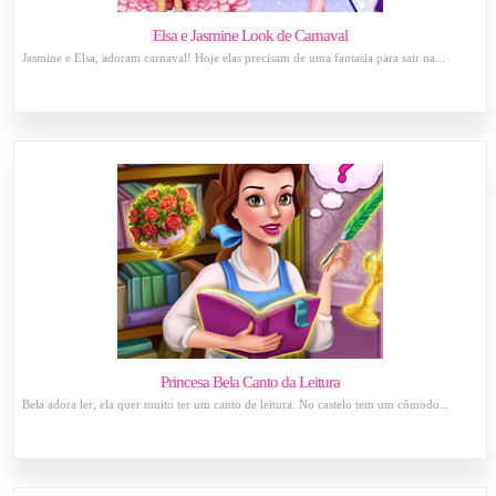
Elsa e Jasmine Look de Carnaval
Jasmine e Elsa, adoram carnaval! Hoje elas precisam de uma fantasia para sair na...
Princesa Bela Canto da Leitura
Bela adora ler, ela quer muito ter um canto de leitura. No castelo tem um cômodo...