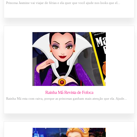
Princesa Jasmine vai viajar de férias e ela quer que você ajude nos looks que el...
Rainha Má Revista de Fofoca
Rainha Má esta com raiva, porque as princesas ganham mais atenção que ela. Ajude...