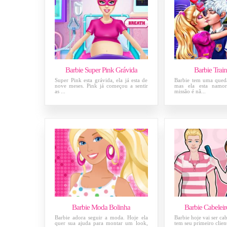
Barbie Super Pink Grávida
Barbie Trai
Super Pink esta grávida, ela já esta de
Barbie tem uma queda
nove meses. Pink já começou a sentir
mas ela esta namo
as ...
missão é nã...
Barbie Moda Bolinha
Barbie Cabeleir
Barbie adora seguir a moda. Hoje ela
Barbie hoje vai ser cab
quer sua ajuda para montar um look,
tem seu primeiro clien