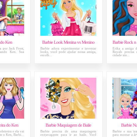
ndo Ken
Barbie Look Menina vs Menino
 por Jack Frost,
Barbie adora experimentar e inventar
Erika a amiga 
rando Ken. Sua
looks, você pode ajudar nossa amiga,
Royals precisa
escolh...
cidade ain...
eira do Ken
Barbie Maquiagem de Baile
Barbie Na
eleireira e ela vai
Barbie precisa de uma maquiagem
Barbie e sua ir
te o Ken, Barbi...
extravagante para ir ao baile. Você
para montar a ár