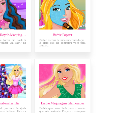
Barbie Rock n Royals Maquiagem da Erika
Barbie Popstar
da Barbie em Rock 'n
Barbie precisa de uma super produção!
 realizar um show na
E claro que ela contratou você para
ajudar...
tal em Família
Barbie Maquiagem Glamourosa
mã precisam de ajuda
Barbie quer estar linda para o evento
vore de Natal. Deixe a
que foi convidada. Prepare o rosto para