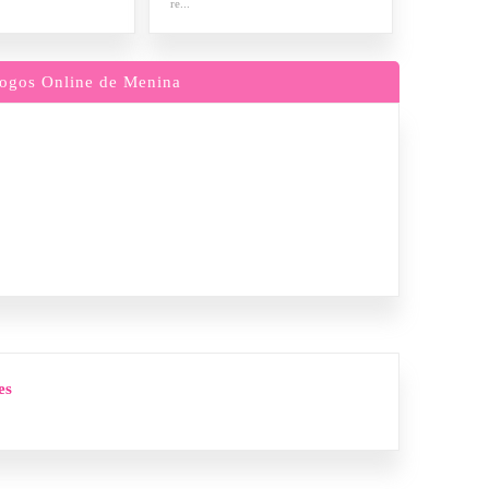
re...
ogos Online de Menina
es