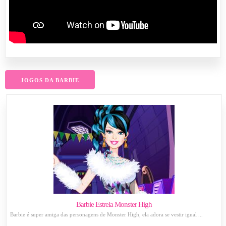
JOGOS DA BARBIE
Barbie Estrela Monster High
Barbie é super amiga das personagens de Monster High, ela adora se vestir igual ...