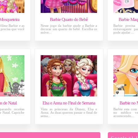
 Mosqueteira
Barbie Quarto do Bebê
Barbie Maq
filme Barbie e as
Nesse jogo da barbie ajude a Barbie a
Barbie precis
 precisa que você
decorar um quarto de bebê. Escolha os
extravagante pa
móve...
pode ajudar ...
s de Natal
Elsa e Anna no Final de Semana
Barbie no 
arando receitas
Vista as princesas da Disney, Elsa e
Barbie esta com 
de Natal. Capriche
Anna. As duas querem passar o final de
no médico ver
sema...
acontecendo...
Google +1 J