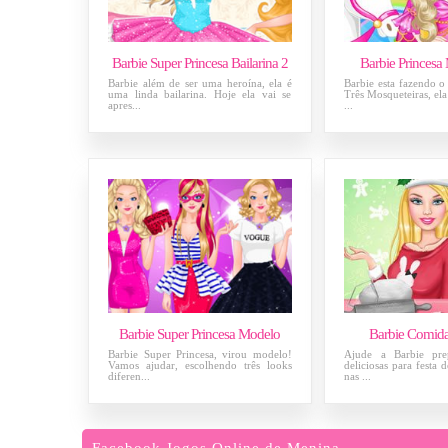
Barbie Super Princesa Bailarina 2
Barbie Princesa
Barbie além de ser uma heroína, ela é
Barbie esta fazendo o 
uma linda bailarina. Hoje ela vai se
Três Mosqueteiras, ela
apres...
...
Barbie Super Princesa Modelo
Barbie Comida
Barbie Super Princesa, virou modelo!
Ajude a Barbie prep
Vamos ajudar, escolhendo três looks
deliciosas para festa 
diferen...
nas ...
Facebook Jogos Online de Menina