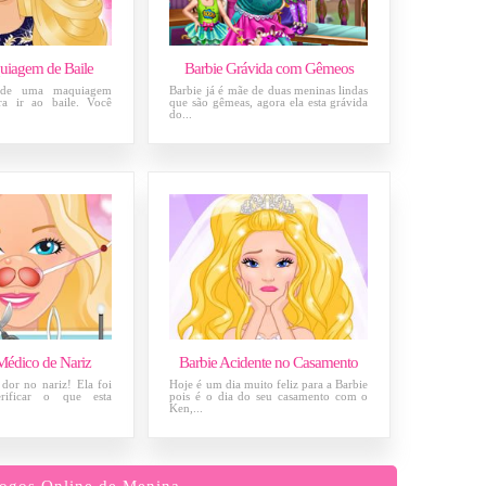
uiagem de Baile
Barbie Grávida com Gêmeos
a de uma maquiagem
Barbie já é mãe de duas meninas lindas
ra ir ao baile. Você
que são gêmeas, agora ela esta grávida
do...
Médico de Nariz
Barbie Acidente no Casamento
dor no nariz! Ela foi
Hoje é um dia muito feliz para a Barbie
ificar o que esta
pois é o dia do seu casamento com o
Ken,...
ogos Online de Menina