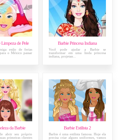
ie Limpeza de Pele
Barbie Princesa Indiana
miga estão de ferias
Você pode ajudar a Barbie se
 para o México passar
transformar em uma linda princesa
indiana, projetan...
eleza da Barbie
Barbie Estilista 2
de abrir seu próprio
Barbie é uma estilista famosa. Hoje ela
suas primeiras clientes
precisa criar alguns uniformes, vamos