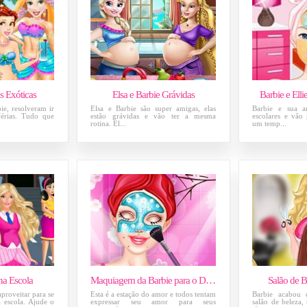
as Exóticas
Elsa e Barbie Grávidas
Barbie e Ell
ie, resolveram ir
Elsa e Barbie são super amigas, elas
Barbie e sua a
férias. Tudo que
estão grávidas e vão ter a mesma
escolares e vão
rotina. El...
um temp...
na Escola
Maquiagem da Barbie para o Dia dos Namorados
Salão de B
proveitar para se
Esta é a estação do amor e todos tentam
Barbie acabou 
a escola. Ajude o
expressar seu amor para seus
salão de beleza, 