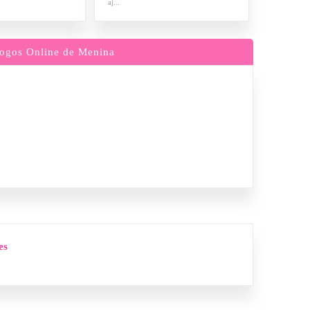
aj...
ogos Online de Menina
es