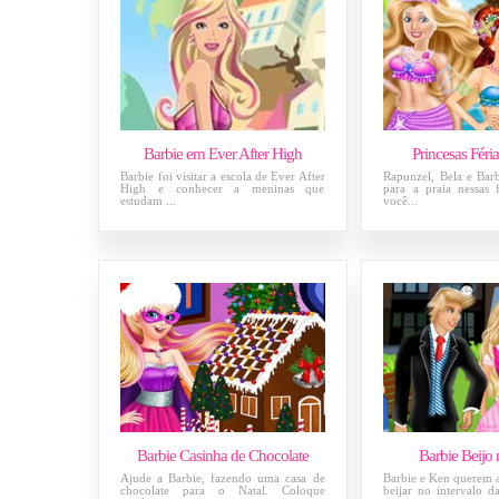
Barbie em Ever After High
Princesas Féri
Barbie foi visitar a escola de Ever After
Rapunzel, Bela e Barb
High e conhecer a meninas que
para a praia nessas 
estudam ...
você...
Barbie Casinha de Chocolate
Barbie Beijo 
Ajude a Barbie, fazendo uma casa de
Barbie e Ken querem a
chocolate para o Natal. Coloque
beijar no intervalo d