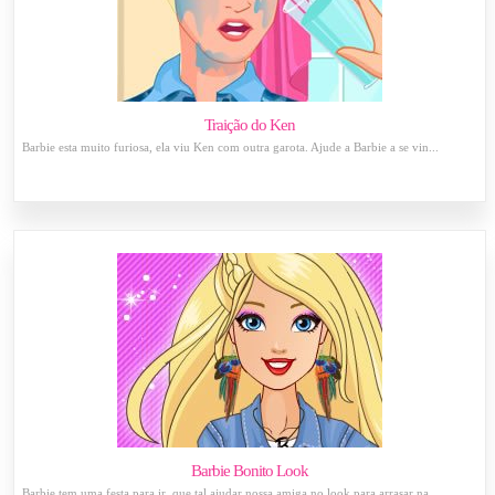
Traição do Ken
Barbie esta muito furiosa, ela viu Ken com outra garota. Ajude a Barbie a se vin...
Barbie Bonito Look
Barbie tem uma festa para ir, que tal ajudar nossa amiga no look para arrasar na...