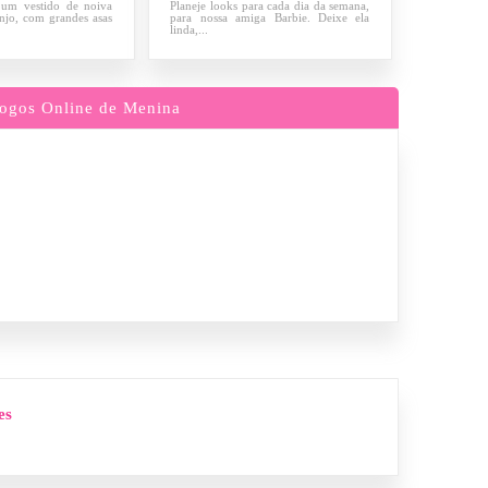
 um vestido de noiva
Planeje looks para cada dia da semana,
njo, com grandes asas
para nossa amiga Barbie. Deixe ela
linda,...
ogos Online de Menina
es