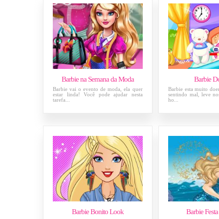
Barbie na Semana da Moda
Barbie D
Barbie vai o evento de moda, ela quer
Barbie esta muito doen
estar linda! Você pode ajudar nesta
sentindo mal, leve n
tarefa...
ho...
Barbie Bonito Look
Barbie Festa