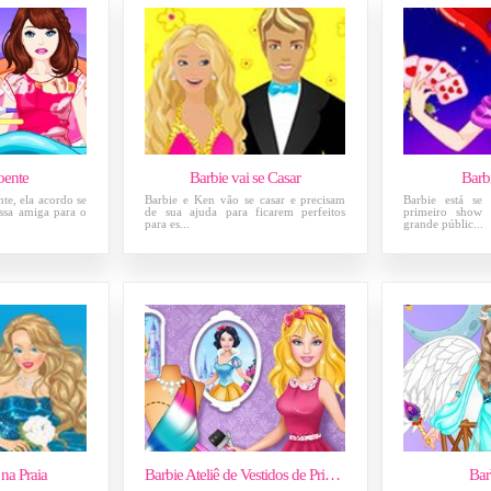
oente
Barbie vai se Casar
Barb
te, ela acordo se
Barbie e Ken vão se casar e precisam
Barbie está se
ossa amiga para o
de sua ajuda para ficarem perfeitos
primeiro show
para es...
grande públic...
 na Praia
Barbie Ateliê de Vestidos de Princesa
Bar