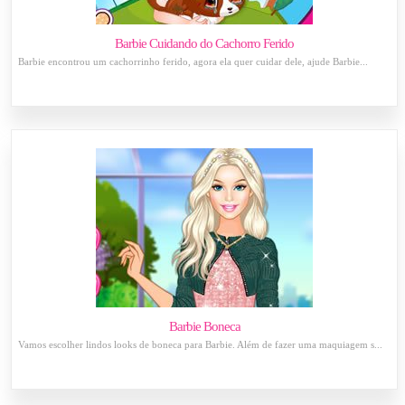
Barbie Cuidando do Cachorro Ferido
Barbie encontrou um cachorrinho ferido, agora ela quer cuidar dele, ajude Barbie...
Barbie Boneca
Vamos escolher lindos looks de boneca para Barbie. Além de fazer uma maquiagem s...