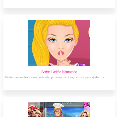
Barbie Ladrão Namorado
Barbie quer roubar os namorados das princesas da Disney, e você pode ajudar. Esc...