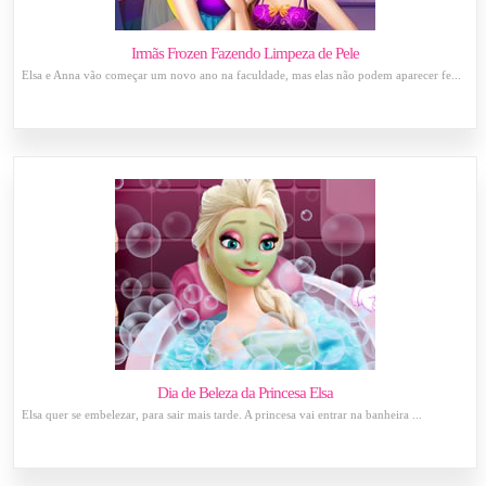
Irmãs Frozen Fazendo Limpeza de Pele
Elsa e Anna vão começar um novo ano na faculdade, mas elas não podem aparecer fe...
Dia de Beleza da Princesa Elsa
Elsa quer se embelezar, para sair mais tarde. A princesa vai entrar na banheira ...