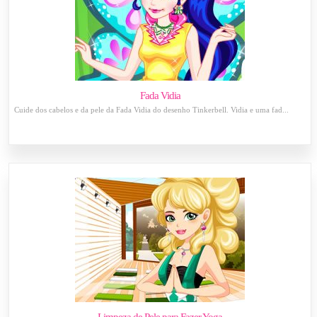
Fada Vidia
Cuide dos cabelos e da pele da Fada Vidia do desenho Tinkerbell. Vidia e uma fad...