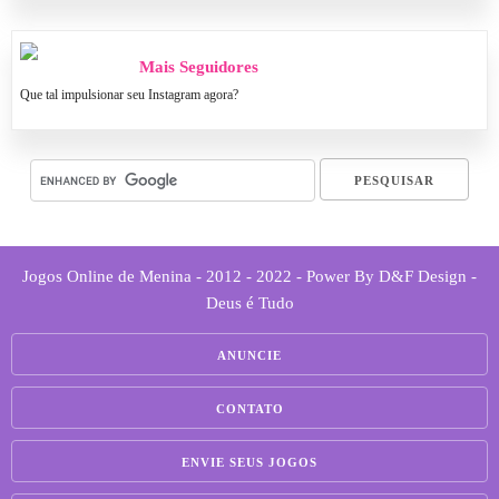
Mais Seguidores
Que tal impulsionar seu Instagram agora?
Jogos Online de Menina - 2012 - 2022 - Power By D&F Design -
Deus é Tudo
ANUNCIE
CONTATO
ENVIE SEUS JOGOS