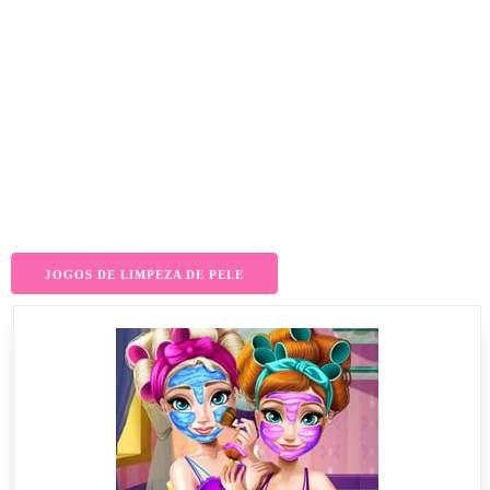
JOGOS DE LIMPEZA DE PELE