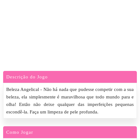
Descrição do Jogo
Beleza Angelical - Não há nada que pudesse competir com a sua
beleza, ela simplesmente é maravilhosa que todo mundo para e
olha! Então não deixe qualquer das imperfeições pequenas
escondê-la. Faça um limpeza de pele profunda.
Como Jogar