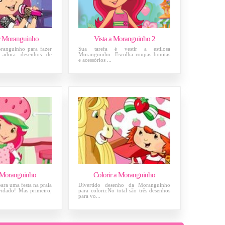
r Moranguinho
Vista a Moranguinho 2
oranguinho para fazer
Sua tarefa é vestir a estilosa
adora desenhos de
Moranguinho. Escolha roupas bonitas
e acessórios ...
 Moranguinho
Colorir a Moranguinho
para uma festa na praia
Divertido desenho da Moranguinho
vidado! Mas primeiro,
para colorir.No total são três desenhos
para vo...