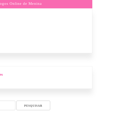
ogos Online de Menina
es