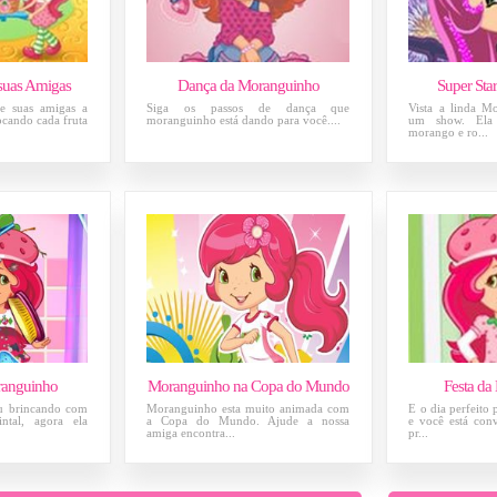
suas Amigas
Dança da Moranguinho
Super Sta
e suas amigas a
Siga os passos de dança que
Vista a linda M
ocando cada fruta
moranguinho está dando para você....
um show. Ela 
morango e ro...
ranguinho
Moranguinho na Copa do Mundo
Festa da
u brincando com
Moranguinho esta muito animada com
É o dia perfeito 
ntal, agora ela
a Copa do Mundo. Ajude a nossa
e você está con
amiga encontra...
pr...