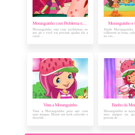
Moranguinho com Problema no Pé
Moranguinho e 
Moranguinho esta com problemas no
Ajude Moranguinho 
seu pé e você vai precisar ajudar ela a
colherem as futas, col
curar ...
no ces...
Vista a Moranguinho
Banho da Mo
Vista a Moranguinho para sair com
Moranguinho se sujo
suas amigas. Monte um look colorido e
seus amigos no qui
divertid...
precisa de ...