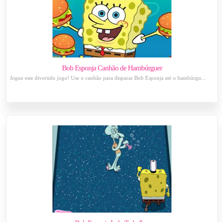
Bob Esponja Canhão de Hambúrguer
Jogue este divertido jogo! Use o canhão para disparar Bob Esponja até o hambúrgu...