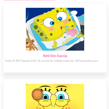
Bebê Bob Esponja
Cuide do Bob Esponja bebê, ele precisa de cuidados especiais. Dê brinquedos para...