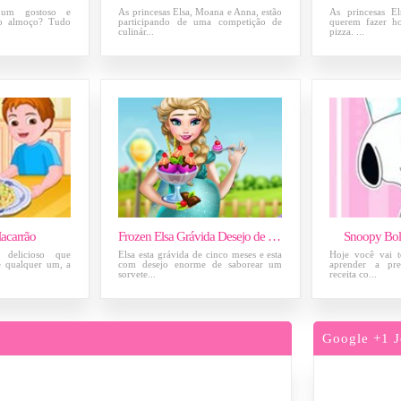
 um gostoso e
As princesas Elsa, Moana e Anna, estão
As princesas El
 o almoço? Tudo
participando de uma competição de
querem fazer ho
culinár...
pizza. ...
acarrão
Frozen Elsa Grávida Desejo de Sorvete
Snoopy Boli
 delicioso que
Elsa esta grávida de cinco meses e esta
Hoje você vai t
e qualquer um, a
com desejo enorme de saborear um
aprender a pre
sorvete...
receita co...
Google +1 J