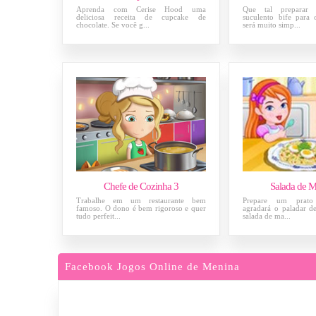
Aprenda com Cerise Hood uma
Que tal preparar
deliciosa receita de cupcake de
suculento bife para
chocolate. Se você g...
será muito simp...
Chefe de Cozinha 3
Salada de M
Trabalhe em um restaurante bem
Prepare um prato
famoso. O dono é bem rigoroso e quer
agradará o paladar d
tudo perfeit...
salada de ma...
Facebook Jogos Online de Menina