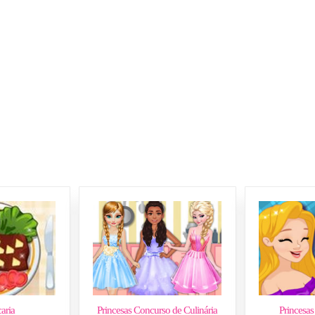
aria
Princesas Concurso de Culinária
Princesas