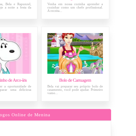
sa, Bela e Rapunzel,
Venha em nossa cozinha aprender a
je a noite a festa da
cozinhar como um chefe profissional.
A receita...
nho de Arco-íris
Bolo de Carruagem
er a oportunidade de
Bela vai preparar seu próprio bolo de
parar uma deliciosa
casamento, você pode ajudar. Primeiro
vamo...
ogos Online de Menina