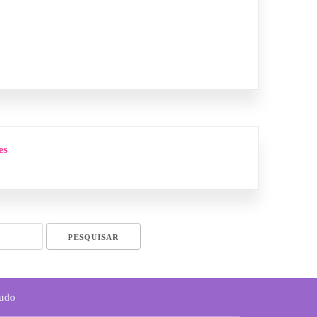
es
Tudo