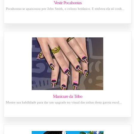
Vestir Pocahontas
Pocahontas se apaixonou por John Smith, o colono britânico. E embora ela só conh...
Manicure da Tribo
Mostre sua habilidade para dar um upgrade no visual das unhas desta garota escol...