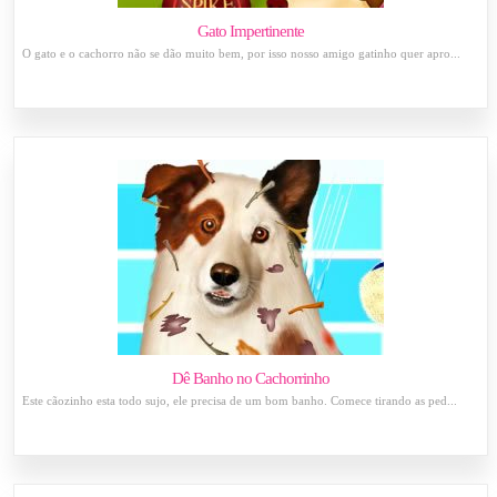
Gato Impertinente
O gato e o cachorro não se dão muito bem, por isso nosso amigo gatinho quer apro...
Dê Banho no Cachorrinho
Este cãozinho esta todo sujo, ele precisa de um bom banho. Comece tirando as ped...