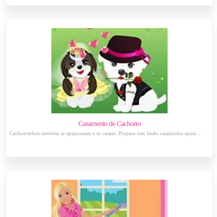
Casamento de Cachorro
Cachorrinhos também se apaixonam e se casam. Prepare este lindo casalzinho apaix...