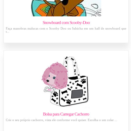
Snowboard com Scooby-Doo
Faça manobras malucas com o Scooby Doo ou Salsicha em um half de snowboard que
t...
Bolsa para Carregar Cachorro
Crie o seu próprio cachorro, vista ele conforme você quiser. Escolha o um colar ...