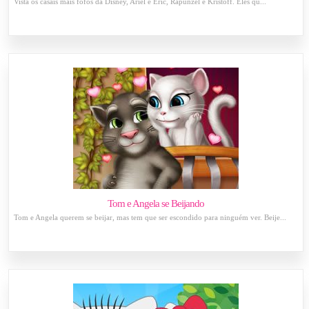
Vista os casais mais fofos da Disney, Ariel e Eric, Rapunzel e Kristoff. Eles qu...
Tom e Angela se Beijando
Tom e Angela querem se beijar, mas tem que ser escondido para ninguém ver. Beije...