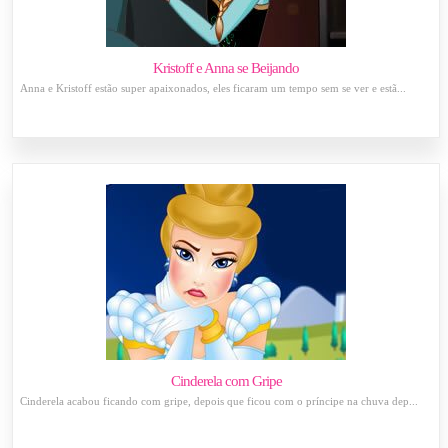
Kristoff e Anna se Beijando
Anna e Kristoff estão super apaixonados, eles ficaram um tempo sem se ver e estã...
Cinderela com Gripe
Cinderela acabou ficando com gripe, depois que ficou com o príncipe na chuva dep...