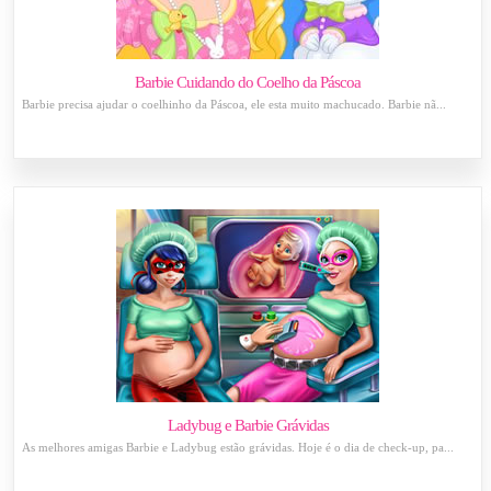
Barbie Cuidando do Coelho da Páscoa
Barbie precisa ajudar o coelhinho da Páscoa, ele esta muito machucado. Barbie nã...
Ladybug e Barbie Grávidas
As melhores amigas Barbie e Ladybug estão grávidas. Hoje é o dia de check-up, pa...