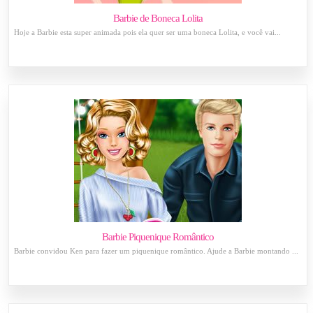
Barbie de Boneca Lolita
Hoje a Barbie esta super animada pois ela quer ser uma boneca Lolita, e você vai...
Barbie Piquenique Romântico
Barbie convidou Ken para fazer um piquenique romântico. Ajude a Barbie montando ...