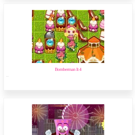
Bomberman It 4
...