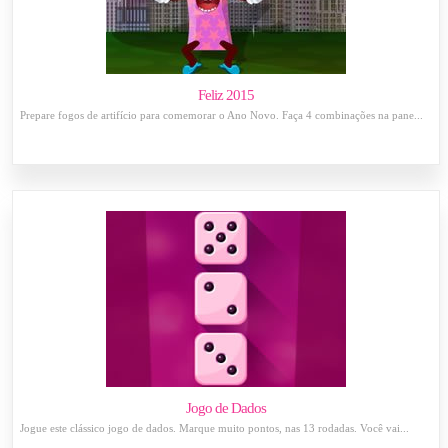
Feliz 2015
Prepare fogos de artifício para comemorar o Ano Novo. Faça 4 combinações na pane...
Jogo de Dados
Jogue este clássico jogo de dados. Marque muito pontos, nas 13 rodadas. Você vai...