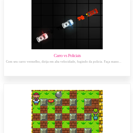
Carro vs Policiais
Com seu carro vermelho, dirija em alta velocidade, fugindo da policia. Faça mano...