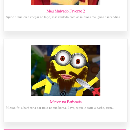
Meu Malvado Favorito 2
Ajude o minion a chegar ao topo, mas cuidado com os minions malignos e incêndios...
Minion na Barbearia
Minion foi a barbearia dar trato na sua barba. Lave, seque e corte a barba, term...