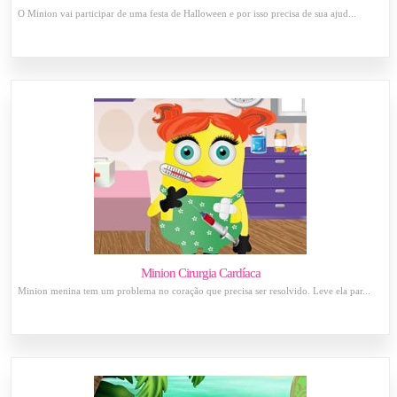
O Minion vai participar de uma festa de Halloween e por isso precisa de sua ajud...
Minion Cirurgia Cardíaca
Minion menina tem um problema no coração que precisa ser resolvido. Leve ela par...