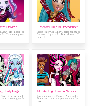
Catrina DeMew
Monster High Isi Dawndancer
 DeMew ela gosta de
Neste jogo vista a nova personagem de
oda. Ela é uma garota
Monster High a Isi Dawndancer. Ela
adora d...
igh Lady Gaga
Monster High Dia dos Namorados
 Stein, transformando
Esta chegando o Dias dos Namorados e
a das personagens de
Draculaura tem dois pretendentes. Veja
qual...