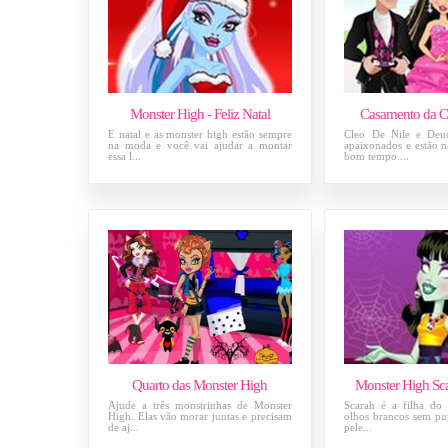
Monster High - Feliz Natal
Casamento da C
É natal e as monster high estão sempre
Cleo De Nile e Deu
na moda e você vai ajudar a montar
apaixonados e estão
essa l...
bom tempo....
Quarto das Monster High
Monster High Sc
Ajude a três monstrinhas de Monster
Scarah é a filha do
High. Elas vão morar juntas e precisam
olhos brancos sem pupi
de aj...
pele...