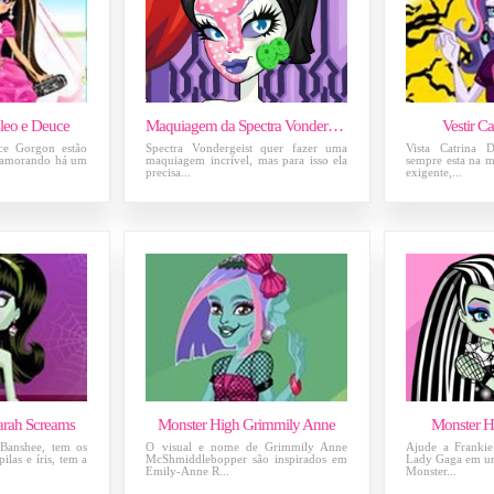
leo e Deuce
Maquiagem da Spectra Vondergeist
Vestir 
ce Gorgon estão
Spectra Vondergeist quer fazer uma
Vista Catrina
 namorando há um
maquiagem incrível, mas para isso ela
sempre esta na m
precisa...
exigente,...
arah Screams
Monster High Grimmily Anne
Monster H
 Banshee, tem os
O visual e nome de Grimmily Anne
Ajude a Frankie
las e íris, tem a
McShmiddlebopper são inspirados em
Lady Gaga em um
Emily-Anne R...
Monster...