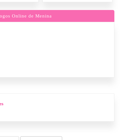
ogos Online de Menina
es