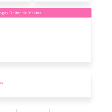
ogos Online de Menina
es