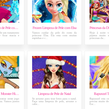
Frozen - Tratamento de Pele com Anna
Frozen Limpeza de Pele com Elsa
 de um tratamento
Vamos cuidar da pele do rosto da
Hoje à noite v
le ficar macia e
princesa Elsa. Ela esta com muitas
pijama muito e
espinhas e c...
princesas da...
Limpeza de Pele da Monster High Nefera De Nile
Limpeza de Pele de Natal
Rapunzel T
ostrar neste jogo
Se arrume para tirar fotos para o natal.
Rapunzel esta co
eza. Vamos juntos
Faça uma limpeza de pele, arrume o
precisa muito de
cabe...
Esc...