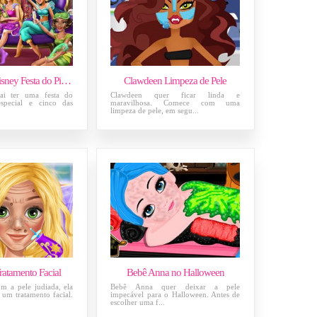
Princesas da Disney Festa do Pijama
Clawdeen Limpeza de Pele
ai ter uma festa do
Clawdeen quer ficar linda e
special e cinco das
maravilhosa. Comece com uma
limpeza de pele, em segu...
ratamento Facial
Bebê Anna no Halloween
m a pele judiada, ela
Bebê Anna quer deixar a pele
 um tratamento facial.
impecável para o Halloween. Antes de
escolher uma f...