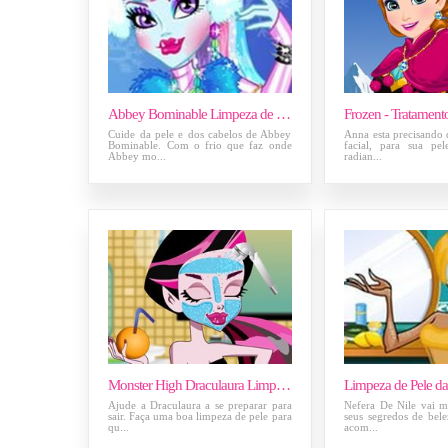
Abbey Bominable Limpeza de Pele e Penteado
Cuide da pele e dos cabelos de Abbey
Anna esta precisando
Bominable. Com o frio que faz onde
facial, para sua pe
Abbey mo...
radian...
Monster High Draculaura Limpeza de Pele
Ajude a Draculaura a se preparar para
Nefera De Nile vai m
sair. Faça uma boa limpeza de pele para
seus segredos de bel
qu...
acom...