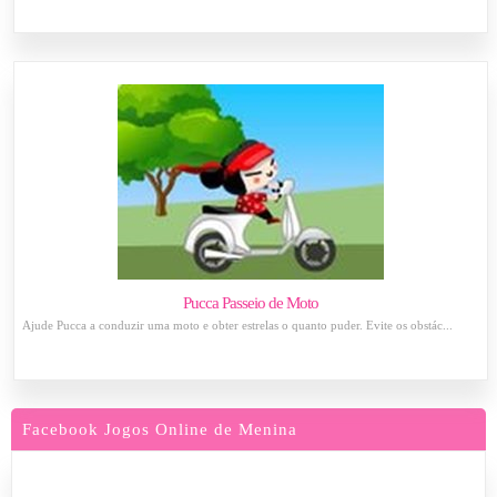
Pucca Passeio de Moto
Ajude Pucca a conduzir uma moto e obter estrelas o quanto puder. Evite os obstác...
Facebook Jogos Online de Menina