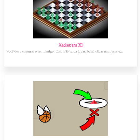
Xadrez em 3D
Você deve capturar o rei inimigo. Caso não saiba jogar, basta clicar nas peças e...