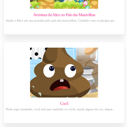
Aventura da Alice no País das Maravilhas
Ajude a Alice em sua jornada pelo país das maravilhas. Cuidado com os perigos pe...
Cocô
Neste jogo inusitado, você terá que explodir os cocôs, mude alguns de cor, depen...