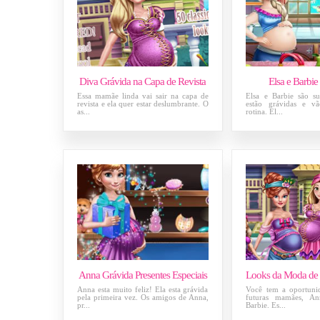
Diva Grávida na Capa de Revista
Elsa e Barbie
Essa mamãe linda vai sair na capa de
Elsa e Barbie são su
revista e ela quer estar deslumbrante. O
estão grávidas e v
as...
rotina. El...
Anna Grávida Presentes Especiais
Anna esta muito feliz! Ela esta grávida
Você tem a oportunid
pela primeira vez. Os amigos de Anna,
futuras mamães, An
pr...
Barbie. Es...