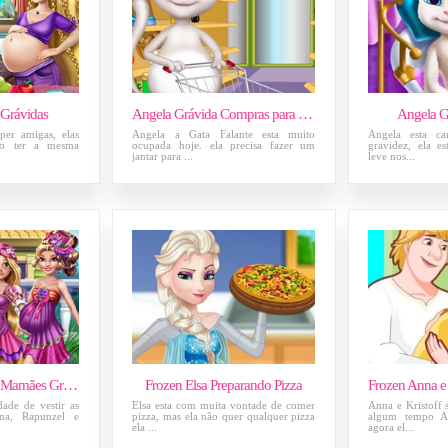
 Grávidas
Angela Grávida Compras para o Jantar
Angela G
per amigas, elas
Angela a Gata Falante esta muito
Angela esta c
ão ter a mesma
ocupada hoje. ela precisa fazer um
gravidez, ela es
jantar para ...
leve nos...
Looks da Moda de Mamães Grávidas
Frozen Elsa Preparando Pizza
ade de vestir as
Elsa esta com muita vontade de comer
Anna e Kristoff 
na, Rapunzel e
pizza, mas ela não quer qualquer pizza
algum tempo A
ela ...
agora el...