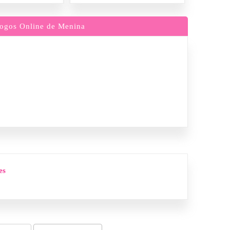
ogos Online de Menina
es