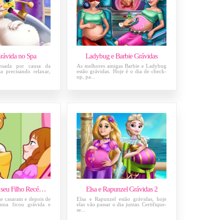
rávida no Spa
Ladybug e Barbie Grávidas
ansada por causa da
As melhores amigas Barbie e Ladybug
ta precisando relaxar,
estão grávidas. Hoje é o dia de check-
up, pa...
Frozen Anna e seu Filho Recém-nascido
Elsa e Rapunzel Grávidas 2
se casaram e depois de
Elsa e Rapunzel estão grávidas, hoje
nna ficou grávida e
elas vão passar o dia juntas. Certifique-
se...