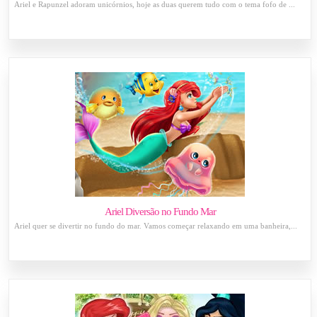
Ariel e Rapunzel adoram unicórnios, hoje as duas querem tudo com o tema fofo de ...
Ariel Diversão no Fundo Mar
Ariel quer se divertir no fundo do mar. Vamos começar relaxando em uma banheira,...