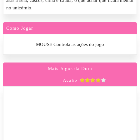
asas a sela, cascos, crina e cauda, o que achar que ficara melhor
no unicórnio.
Como Jogar
MOUSE Controla as ações do jogo
Mais Jogos da Dora
Avalie