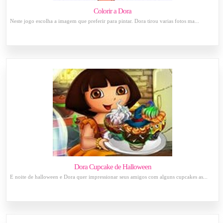
Colorir a Dora
Neste jogo escolha a imagem que preferir para pintar. Dora tirou varias fotos ma...
Dora Cupcake de Halloween
É noite de halloween e Dora quer impressionar seus amigos com alguns cupcakes as...