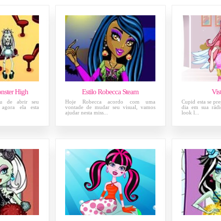
nster High
Estilo Robecca Steam
Vis
ou de abrir seu
Hoje Robecca acordo com uma
Cupid esta se pr
, agora ela esta
vontade de mudar seu visual, vamos
dia em sua rádi
ajudar nesta miss...
look l...