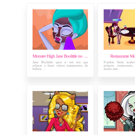
Monster High Jane Boolittle no Spa
Restaurante Mo
Jane Boolittle quer ir em seu spa
Frankie Stein acab
relaxar e fazer vários tratamentos de
próprio restaurante
beleza. ...
muito atar...