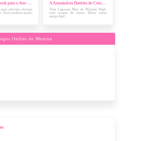
Frankie Stein Look para o Ano Novo
A Assustadora Barreira de Coral Lagoona
r uma reforma enorme
Vista Lagoona Blue de Monster High,
s. Você poderia ajudá-
com roupas de sereia. Deixe nossa
amiga lind...
ogos Online de Menina
es