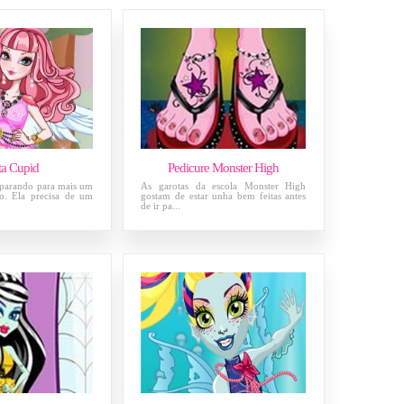
ta Cupid
Pedicure Monster High
eparando para mais um
As garotas da escola Monster High
o. Ela precisa de um
gostam de estar unha bem feitas antes
de ir pa...