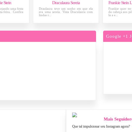
ie Stein
Draculaura Sereia
nejando uma festa
Draulaura teve um sonho em que ela
Frankie quer te
ta-feira. Confira
era uma sereia. Vista Draculaura com
da cabeça aos pé
lindas r...
la a e...
Google +1 J
Mais Seguidor
Que tal impulsionar seu Instagram agora?