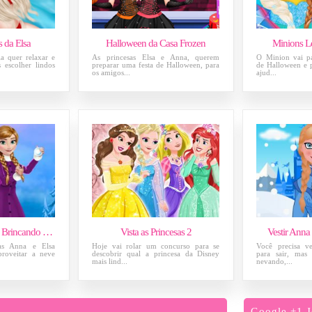
s da Elsa
Halloween da Casa Frozen
Minions L
la quer relaxar e
As princesas Elsa e Anna, querem
O Minion vai pa
s escolher lindos
preparar uma festa de Halloween, para
de Halloween e p
os amigos...
ajud...
Frozen Elsa e Anna Brincando na Neve
Vista as Princesas 2
Vestir Anna
as Anna e Elsa
Hoje vai rolar um concurso para se
Você precisa ve
proveitar a neve
descobrir qual a princesa da Disney
para sair, mas 
mais lind...
nevando,...
Google +1 J