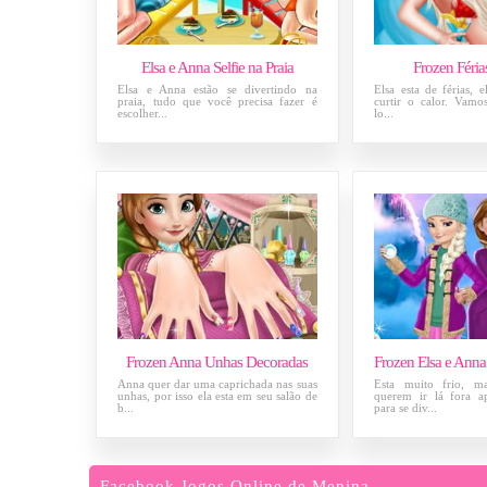
Elsa e Anna Selfie na Praia
Frozen Féria
Elsa e Anna estão se divertindo na
Elsa esta de férias, e
praia, tudo que você precisa fazer é
curtir o calor. Vamo
escolher...
lo...
Frozen Anna Unhas Decoradas
Anna quer dar uma caprichada nas suas
Esta muito frio, m
unhas, por isso ela esta em seu salão de
querem ir lá fora a
b...
para se div...
Facebook Jogos Online de Menina