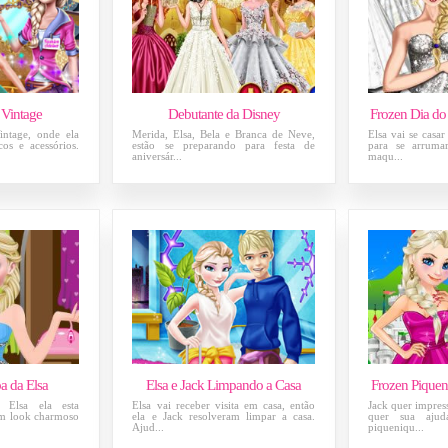
 Vintage
Debutante da Disney
Frozen Dia do
intage, onde ela
Merida, Elsa, Bela e Branca de Neve,
Elsa vai se casar
cos e acessórios.
estão se preparando para festa de
para se arruma
aniversár...
maqu...
 da Elsa
Elsa e Jack Limpando a Casa
Frozen Piquen
 Elsa ela esta
Elsa vai receber visita em casa, então
Jack quer impress
um look charmoso
ela e Jack resolveram limpar a casa.
quer sua aju
Ajud...
piqueniqu...