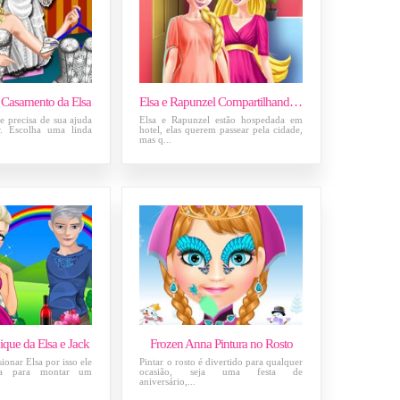
 Casamento da Elsa
Elsa e Rapunzel Compartilhando Looks
 e precisa de sua ajuda
Elsa e Rapunzel estão hospedada em
r. Escolha uma linda
hotel, elas querem passear pela cidade,
mas q...
ique da Elsa e Jack
Frozen Anna Pintura no Rosto
ionar Elsa por isso ele
Pintar o rosto é divertido para qualquer
da para montar um
ocasião, seja uma festa de
aniversário,...