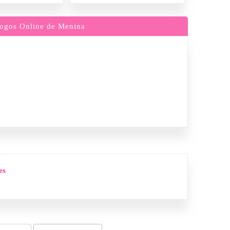
ogos Online de Menina
es