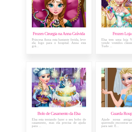
Frozen Cirurgia na Anna Grávida
Frozen Loja
Princesa Anna esta bastante ferida, leve
Elsa tem uma loja V
ela logo para o hospital. Anna esta
vende vestidos clássi
grá...
Tudo ...
Bolo de Casamento da Elsa
Guarda Roupa
Elsa esta tentando fazer o seu bobo de
Ajude nossa amiga
casamento, mas ela precisa de ajuda
querendo encontrar 
para ...
para sair. E...