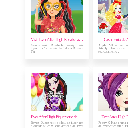
Vista Ever After High Rosabella Beauty
Casamento de 
Vamos vestir Rosabella Beauty neste
Apple White vai 
jogo. Ela é do conto de fadas A Bela e a
Príncipe Encantado.
Fer...
seu casamento ...
Ever After High Piquenique da Raven
Ever After High 
Raven Queen teve a ideia de fazer um
Poppy O Hair é uma 
piquenique com seus amigos de Ever
de Ever After High, fi