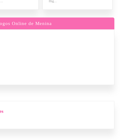
...
Hig...
ogos Online de Menina
es