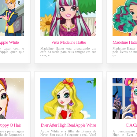
Apple White
Vista Madeline Hatter
se casar com o
Madeline Hatter esta preparando um
Madeline Hatter 
 Apple quer que
cafe da tarde para seus amigos em sua
pele livres de m
casa, e...
qu...
Poppy O Hair
Ever After High Real Apple White
C.A Cu
nova personagem
Apple White é a filha de Branca de
A personagem 
lha de Rapunzel e
Neve. Seu estilo é elegante e real. Você
High e Ever A