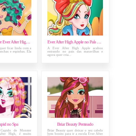
Madeline Hatter Ever After High Facial
Ever After High Apple no País das Maravilhas
quer ficar linda com a
A Ever After High Apple acabou
anchas e espinhas. Ela
entrando no pais das maravilhas e
agora quer cria...
pid no Spa
Briar Beauty Penteado
Cupido de Monster
Briar Beauty quer deixar o seu cabelo
fter High, é muito
bem bonito para ir a escola Ever After