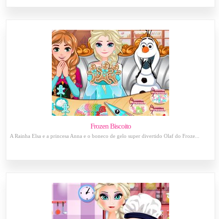
Frozen Biscoito
A Rainha Elsa e a princesa Anna e o boneco de gelo super divertido Olaf do Froze...