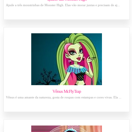
Ajude a três monstrinhas de Monster High. Elas vão morar juntas e precisam de aj...
Vênus McFlyTrap
Vênus é uma amante da natureza, gosta de roupas com estampas e cores vivas. Ela ...