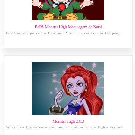
BeBê Monster High Maquiagem de Natal
Bebê Draculaura precisa ficar linda para o Natal e você sera responsável em prod...
Monster High 2013
Vamos ajudar Operetta a se arrumar para o ano novo em Monster High, vista a melh...