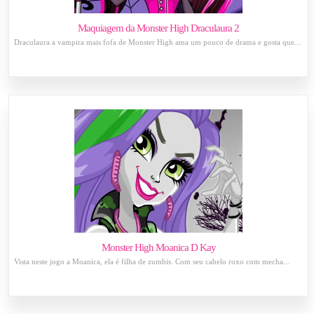
Maquiagem da Monster High Draculaura 2
Draculaura a vampira mais fofa de Monster High ama um pouco de drama e gosta que...
Monster High Moanica D Kay
Vista neste jogo a Moanica, ela é filha de zumbis. Com seu cabelo roxo com mecha...