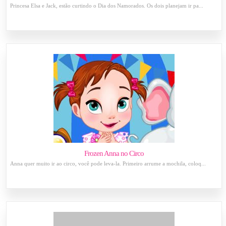
Princesa Elsa e Jack, estão curtindo o Dia dos Namorados. Os dois planejam ir pa...
Frozen Anna no Circo
Anna quer muito ir ao circo, você pode leva-la. Primeiro arrume a mochila, coloq...