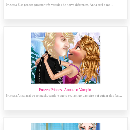
Princesa Elsa precisa projetar três vestidos de noiva diferentes, Anna será a mo...
Frozen Princesa Anna e o Vampiro
Princesa Anna acabou se machucando e agora seu amigo vampiro vai cuidar dos feri...